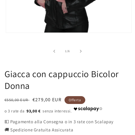
Apri
contenuti
multimediali
1
su
1
/
6
in
finestra
modale
Giacca con cappuccio Bicolor
Donna
Prezzo
Prezzo
€279,00 EUR
€550,00 EUR
Offerta
di
di
93,00 €
listino
vendita
💵 Pagamento alla Consegna o in 3 rate con Scalapay
🚚 Spedizione Gratuita Assicurata