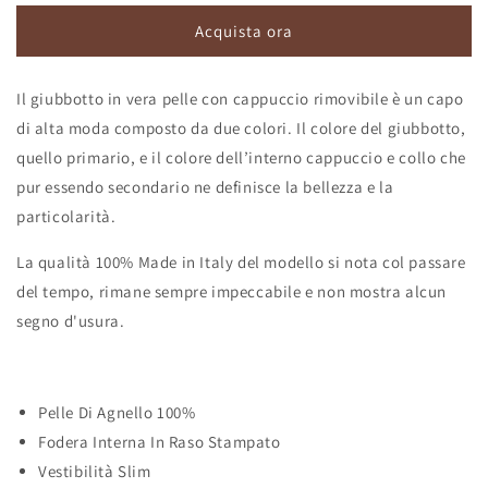
cappuccio
cappuccio
Acquista ora
Bicolor
Bicolor
Donna
Donna
Il giubbotto in vera pelle con cappuccio rimovibile è un capo
di alta moda composto da due colori. Il colore del giubbotto,
quello primario, e il colore dell’interno cappuccio e collo che
pur essendo secondario ne definisce la bellezza e la
particolarità.
La qualità 100% Made in Italy del modello si nota col passare
del tempo, rimane sempre impeccabile e non mostra alcun
segno d'usura.
Pelle Di Agnello 100%
Fodera Interna In Raso Stampato
Vestibilità Slim