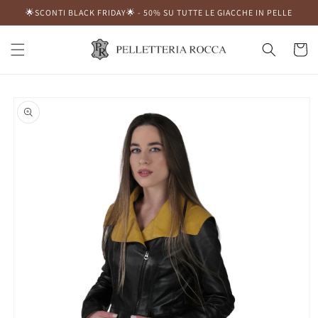
Vai
🌟SCONTI BLACK FRIDAY🌟 - 50% SU TUTTE LE GIACCHE IN PELLE
direttamente
ai contenuti
Carrell
Passa alle
informazioni
sul prodotto